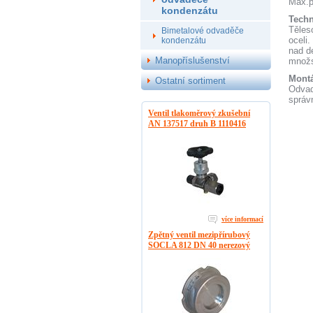
Max.pr
kondenzátu
Techn
Těles
Bimetalové odvaděče
oceli
kondenzátu
nad d
Manopříslušenství
množs
Montá
Ostatní sortiment
Odvad
správ
Ventil tlakoměrový zkušební
AN 137517 druh B 1110416
více informací
Zpětný ventil mezipřírubový
SOCLA 812 DN 40 nerezový