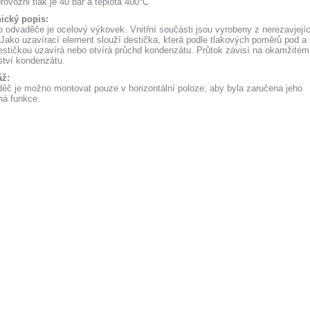
ovozni tlak je 40 bar a teplota 400°C
ický pop
is:
o odvaděče je ocelový výkovek. Vnitřní součásti jsou vyrobeny z nerezavjejíc
. Jako uzavírací element slouží destička, která podle tlakových poměrů pod a
estičkou uzavírá nebo otvírá průchd kondenzátu. Průtok závisí na okamžitém
tví kondenzátu.
ž:
ěč je možno montovat pouze v horizontální poloze, aby byla zaručena jeho
ná funkce.