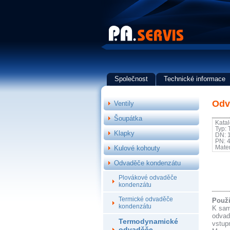
Společnost
Technické informace
Odv
Ventily
Šoupátka
Kata
Typ:
Klapky
DN: 
PN: 
Kulové kohouty
Mater
Odvaděče kondenzátu
Plovákové odvaděče
kondenzátu
Termické odvaděče
Použi
kondenzátu
K sam
odvad
Termodynamické
vstupn
odvaděče