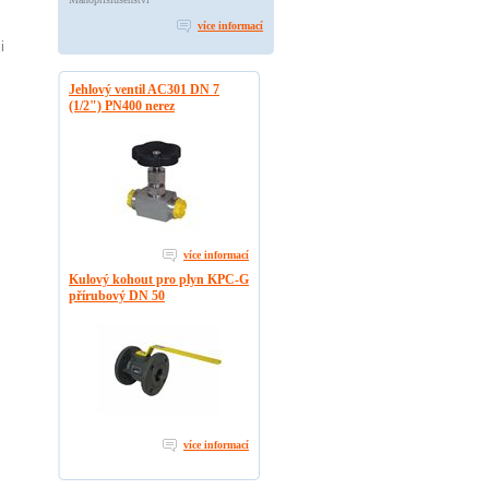
více informací
i
Jehlový ventil AC301 DN 7
(1/2") PN400 nerez
více informací
Kulový kohout pro plyn KPC-G
přírubový DN 50
více informací