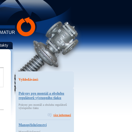
RMATUR
takty
Vyhledávání:
Pokyny pro montáž a obsluhu
regulátorů výstupního tlaku
Pokyny pro montáž a obsluhu regulátorů
výstupního tlaku
více informací
Manopříslušenství
Manopříslušenství