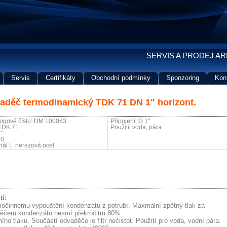
SERVIS A PRODEJ A
Servis
Certifikáty
Obchodní podmínky
Sponzoring
Kon
aděč termodinamický TDK 71 DN 1" horizont.
logové číslo: DM 100063
Připojení: G 1"
 TDK 71
Použití: voda, pára
1"
40
iál I.: nerezová ocel
tí:
očinnému vypouštění kondenzátu z potrubí. Maxmální zpětný tlak za
ěčem kondenzátu nesmí překročitm 80%
ího tlaku. Součástí odvaděče je filtr nečistot. Použití pro voda, vodní pára.