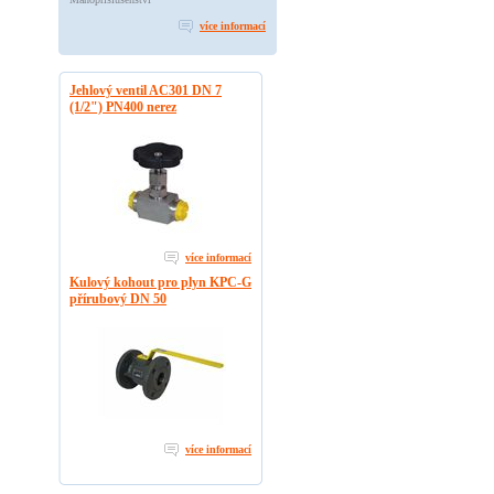
více informací
Jehlový ventil AC301 DN 7
(1/2") PN400 nerez
více informací
Kulový kohout pro plyn KPC-G
přírubový DN 50
více informací