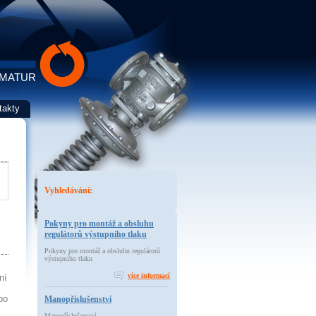
RMATUR
takty
Vyhledávání:
Pokyny pro montáž a obsluhu
regulátorů výstupního tlaku
Pokyny pro montáž a obsluhu regulátorů
výstupního tlaku
více informací
ní
po
Manopříslušenství
Manopříslušenství