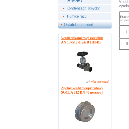
přípojky
Vhodn
výrob
Kondenzační smyčky
Tlumiče rázu
Praco
stupe
Ostatní sortiment
I
Ventil tlakoměrový zkušební
AN 137517 druh B 1110416
II
více informací
Zpětný ventil mezipřírubový
SOCLA 812 DN 40 nerezový