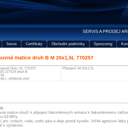
SERVIS A PRODEJ A
Servis
Certifikáty
Obchodní podmínky
Sponzoring
Kon
suvná matice druh B M 20x1,5L 770257
ogové číslo: VL 770257
Připojení: M 20x1,5L
 AN 137524 druh B
630
iál I.: uhlíková ocel
tí:
vná matice slouží k připojení tlakoměrových armatur k tlakoměrovému zaříze
aku 63 MPa.
í pro: vzduch, voda, vodní pára a oleje prosté kyselin. Určité agresivní látky 
ě s výrobcem.