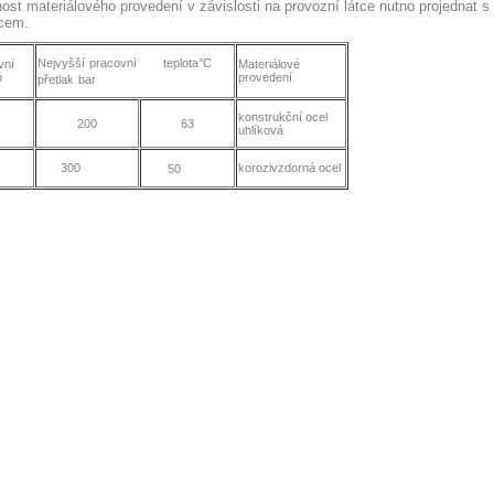
ost materiálového provedení v závislosti na provozní látce nutno projednat s
cem.
Nejvyšší
pracovní
teplota°C
vní
Materiálové
ň
provedení
přetlak
bar
konstrukční
ocel
200
63
uhlíková
300
korozivzdorná ocel
50