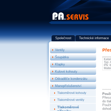
Společnost
Technické informace
Pře
Ventily
Šoupátka
Katal
Typ:
Klapky
PN: 
Mater
Kulové kohouty
Odvaděče kondenzátu
Manopříslušenství
Tlakoměrové kohouty
Použi
Přesu
Tlakoměrové ventily
do tl
Použit
Tlakoměrové
dohod