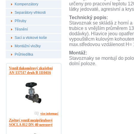
určeny pro pracovní teplotu 12
Kompenzátory
látky jedovaté, agresivní a kryst
Separátory vlhkosti
Technický popis:
Příruby
Stavoznak se skládá z horní a
trubice s vnějším průměrem 13
Těsnění
dodávky). Hlavice jeou opatřen
Sací a vtokové koše
vypouštěcm kulovým kohoutem.
max.středovou vzdálenost H=
Montážní vložky
Montáž:
Průhledítka
Stavoznaky se montují do pol
dolní poloze.
Ventil tlakoměrový zkušební
AN 137517 druh B 1110416
více informací
Zpětný ventil mezipřírubový
SOCLA 812 DN 40 nerezový