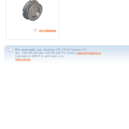
více informací
P.A. servis spol. s r.o.
, Hodolany 570, 779 00 Olomouc CZ
Tel.: +420 585 220 566,+420 585 230 771, E-mail:
paservis@paservis.cz
Copyright (c) 2008 P.A. servis spol. s r.o.
Mapa serveru