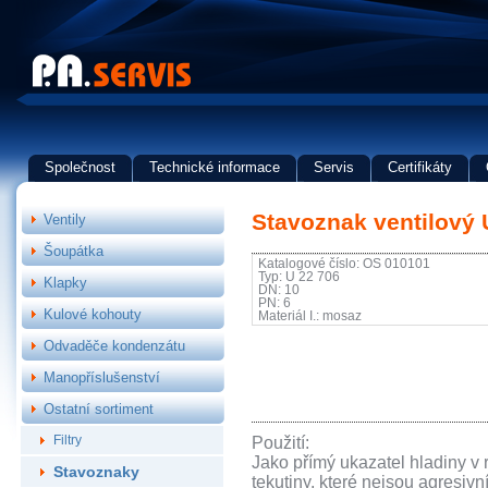
Společnost
Technické informace
Servis
Certifikáty
Stavoznak ventilový 
Ventily
Šoupátka
Katalogové číslo: OS 010101
Typ: U 22 706
Klapky
DN: 10
PN: 6
Kulové kohouty
Materiál I.: mosaz
Odvaděče kondenzátu
Manopříslušenství
Ostatní sortiment
Filtry
Použití:
Jako přímý ukazatel hladiny v
Stavoznaky
tekutiny, které nejsou agresiv