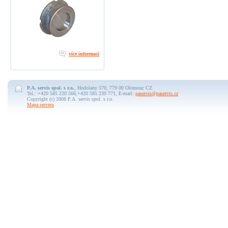
více informací
P.A. servis spol. s r.o.
, Hodolany 570, 779 00 Olomouc CZ
Tel.: +420 585 220 566,+420 585 230 771, E-mail:
paservis@paservis.cz
Copyright (c) 2008 P.A. servis spol. s r.o.
Mapa serveru