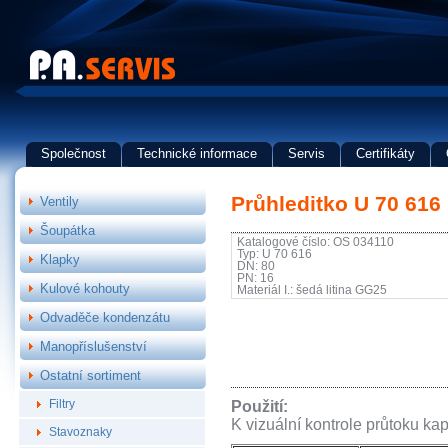
Společnost
Technické informace
Servis
Certifikáty
Průhleditko U 70 616
Ventily
Šoupátka
Katalogové číslo: OS 034110
Typ: U 70 616
Klapky
DN: 80
PN: 16
Kulové kohouty
Materiál I.: šedá litina GG25
Odvaděče kondenzátu
Manopříslušenství
Ostatní sortiment
Filtry
Použití:
K vizuální kontrole průtoku kap
Stavoznaky