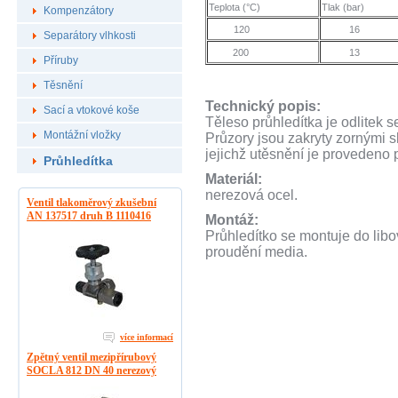
Teplota (°C)
Tlak (bar)
Kompenzátory
120
16
Separátory vlhkosti
200
13
Příruby
Těsnění
Technický popis:
Sací a vtokové koše
Těleso průhledítka je odlitek 
Montážní vložky
Průzory jsou zakryty zornými sk
jejichž utěsnění je provedeno 
Průhledítka
Materiál:
nerezová ocel.
Ventil tlakoměrový zkušební
AN 137517 druh B 1110416
Montáž:
Průhledítko se montuje do lib
proudění media.
více informací
Zpětný ventil mezipřírubový
SOCLA 812 DN 40 nerezový